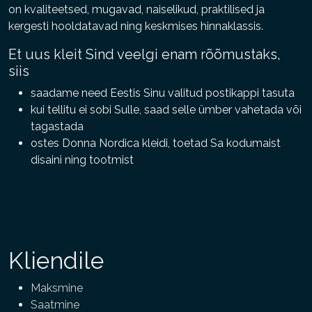
on kvaliteetsed, mugavad, naiselikud, praktilised ja
kergesti hooldatavad ning keskmises hinnaklassis.
Et uus kleit Sind veelgi enam rõõmustaks,
siis
saadame need Eestis Sinu valitud postikappi tasuta
kui tellitu ei sobi Sulle, saad selle ümber vahetada või
tagastada
ostes Donna Nordica kleidi, toetad Sa kodumaist
disaini ning tootmist
Kliendile
Maksmine
Saatmine