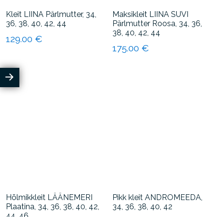
Kleit LIINA Pärlmutter, 34,
Maksikleit LIINA SUVI
36, 38, 40, 42, 44
Pärlmutter Roosa, 34, 36,
38, 40, 42, 44
129.00
€
175.00
€
Sellel
Sellel
tootel
tootel
on
on
mitu
mitu
varianti.
varianti.
Valikuid
Valikuid
saab
saab
teha
teha
tootelehel.
tootelehel.
Hõlmikkleit LÄÄNEMERI
Pikk kleit ANDROMEEDA,
Plaatina, 34, 36, 38, 40, 42,
34, 36, 38, 40, 42
44, 46