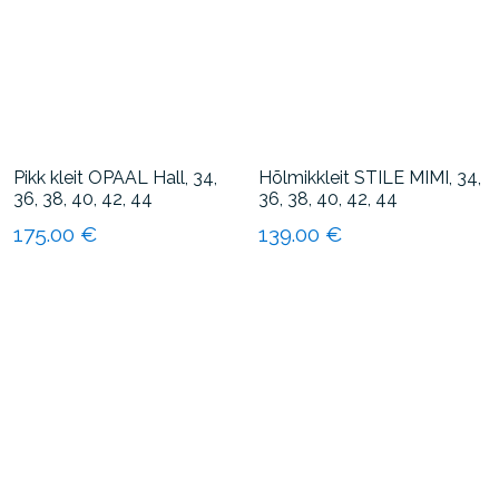
Valikuid
Valikuid
saab
saab
teha
teha
tootelehel.
tootelehel.
Pikk kleit OPAAL Hall, 34,
Hõlmikkleit STILE MIMI, 34,
36, 38, 40, 42, 44
36, 38, 40, 42, 44
175.00
€
139.00
€
Sellel
Sellel
tootel
tootel
on
on
mitu
mitu
varianti.
varianti.
Valikuid
Valikuid
saab
saab
teha
teha
tootelehel.
tootelehel.