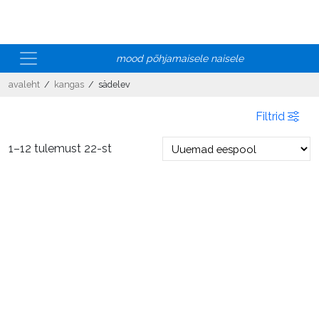
mood põhjamaisele naisele
avaleht
/
kangas
/ sädelev
Filtrid
Sorditud
1–12 tulemust 22-st
uusimate
järgi