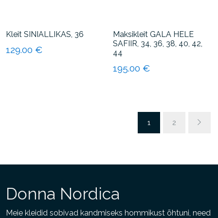
Kleit SINIALLIKAS, 36
Maksikleit GALA HELE
SAFIIR, 34, 36, 38, 40, 42,
129.00
€
44
Sellel
195.00
€
tootel
Sellel
on
tootel
mitu
on
varianti.
mitu
1
2
Valikuid
varianti.
saab
Valikuid
teha
saab
tootelehel.
teha
tootelehel.
Donna Nordica
Meie kleidid sobivad kandmiseks hommikust õhtuni, need