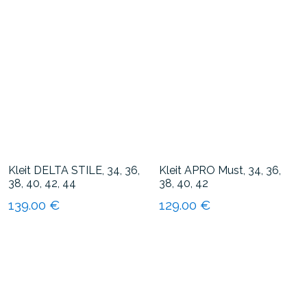
on
on
mitu
mitu
varianti.
varianti.
Valikuid
Valikuid
saab
saab
teha
teha
tootelehel.
tootelehel.
Kleit DELTA STILE, 34, 36,
Kleit APRO Must, 34, 36,
38, 40, 42, 44
38, 40, 42
139.00
€
129.00
€
Sellel
Sellel
tootel
tootel
on
on
mitu
mitu
varianti.
varianti.