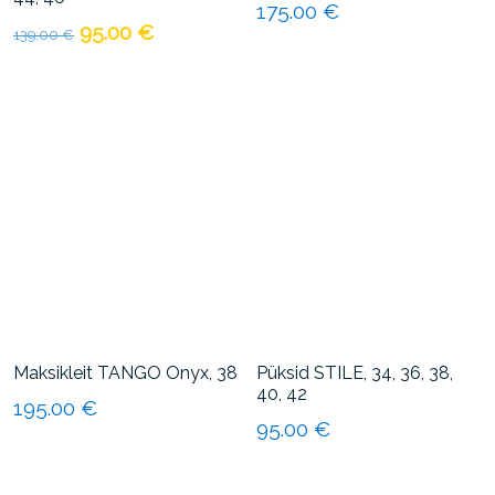
175.00
€
Algne
Praegune
95.00
€
139.00
€
Sellel
hind
hind
Sellel
tootel
oli:
on:
tootel
on
139.00 €.
95.00 €.
on
mitu
mitu
varianti.
varianti.
Valikuid
Valikuid
saab
saab
teha
teha
tootelehel.
tootelehel.
Maksikleit TANGO Onyx, 38
Püksid STILE, 34, 36, 38,
40, 42
195.00
€
95.00
€
Sellel
Sellel
tootel
tootel