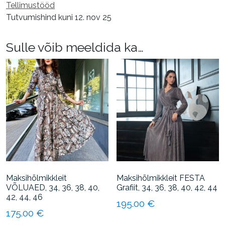
Tellimustööd
Tutvumishind kuni 12. nov 25
Sulle võib meeldida ka…
Maksihõlmikkleit
Maksihõlmikkleit FESTA
VÕLUAED, 34, 36, 38, 40,
Grafiit, 34, 36, 38, 40, 42, 44
42, 44, 46
195.00
€
175.00
€
Sellel