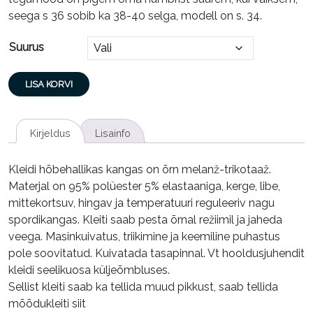
seega s 36 sobib ka 38-40 selga, modell on s. 34.
Suurus
Pikk
LISA KORVI
kleit
OPAAL
Hall,
Kirjeldus
Lisainfo
34,
36,
Kleidi hõbehallikas kangas on õrn melanž-trikotaaž.
38,
Materjal on 95% polüester 5% elastaaniga, kerge, libe,
40,
mittekortsuv, hingav ja temperatuuri reguleeriv nagu
42,
spordikangas. Kleiti saab pesta õrnal režiimil ja jaheda
44
veega. Masinkuivatus, triikimine ja keemiline puhastus
kogus
pole soovitatud. Kuivatada tasapinnal. Vt hooldusjuhendit
kleidi seelikuosa küljeõmbluses.
Sellist kleiti saab ka tellida muud pikkust, saab tellida
mõõdukleiti siit