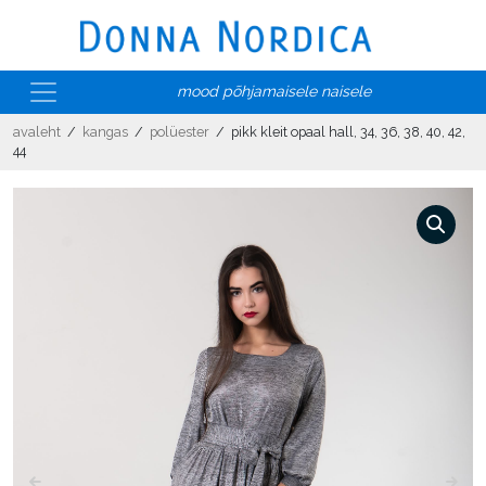
mood põhjamaisele naisele
avaleht
/
kangas
/
polüester
/ pikk kleit opaal hall, 34, 36, 38, 40, 42,
44