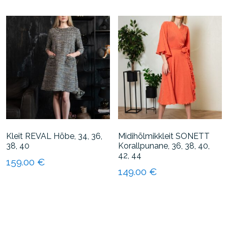
tootel
on
on
mitu
mitu
varianti.
varianti.
Valikuid
Valikuid
saab
saab
teha
teha
tootelehel.
tootelehel.
Kleit REVAL Hõbe, 34, 36,
Midihõlmikkleit SONETT
38, 40
Korallpunane, 36, 38, 40,
42, 44
159.00
€
149.00
€
Sellel
Sellel
tootel
tootel
on
on
mitu
mitu