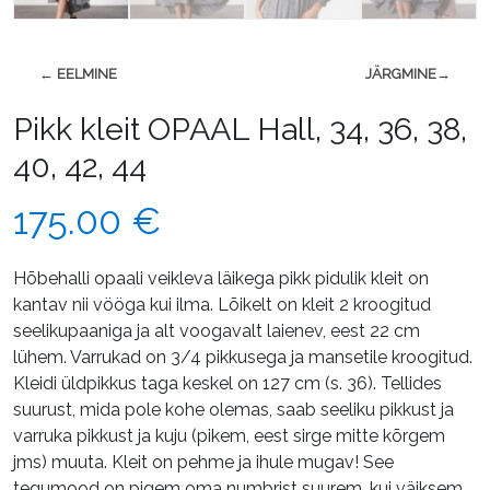
← EELMINE
JÄRGMINE→
Pikk kleit OPAAL Hall, 34, 36, 38,
40, 42, 44
175.00
€
Hõbehalli opaali veikleva läikega pikk pidulik kleit on
kantav nii vööga kui ilma. Lõikelt on kleit 2 kroogitud
seelikupaaniga ja alt voogavalt laienev, eest 22 cm
lühem. Varrukad on 3/4 pikkusega ja mansetile kroogitud.
Kleidi üldpikkus taga keskel on 127 cm (s. 36). Tellides
suurust, mida pole kohe olemas, saab seeliku pikkust ja
varruka pikkust ja kuju (pikem, eest sirge mitte kõrgem
jms) muuta. Kleit on pehme ja ihule mugav! See
tegumood on pigem oma numbrist suurem, kui väiksem,