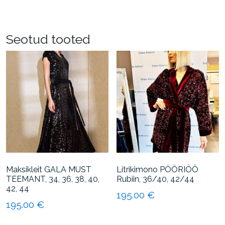
Sellel
tootel
tootel
on
on
mitu
Seotud tooted
mitu
varianti.
varianti.
Valikuid
Valikuid
saab
saab
teha
teha
tootelehel.
tootelehel.
Maksikleit GALA MUST
Litrikimono PÖÖRIÖÖ
TEEMANT, 34, 36, 38, 40,
Rubiin, 36/40, 42/44
42, 44
195.00
€
195.00
€
Sellel
Sellel
tootel