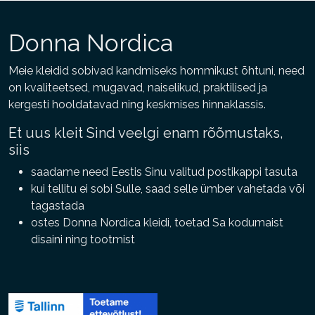
varianti.
varianti.
Valikuid
Valikuid
saab
Donna Nordica
saab
teha
teha
tootelehel.
Meie kleidid sobivad kandmiseks hommikust õhtuni, need
tootelehel.
on kvaliteetsed, mugavad, naiselikud, praktilised ja
kergesti hooldatavad ning keskmises hinnaklassis.
Et uus kleit Sind veelgi enam rõõmustaks,
siis
saadame need Eestis Sinu valitud postikappi tasuta
kui tellitu ei sobi Sulle, saad selle ümber vahetada või
tagastada
ostes Donna Nordica kleidi, toetad Sa kodumaist
disaini ning tootmist