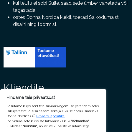
kui tellitu ei sobi Sulle, saad selle ümber vahetada või
tagastada
ostes Donna Nordica kleidi, toetad Sa kodumaist
disaini ning tootmist
Kliendile
Maksmine
Saatmine
Garantii
Tagastamine
Isikuandmed