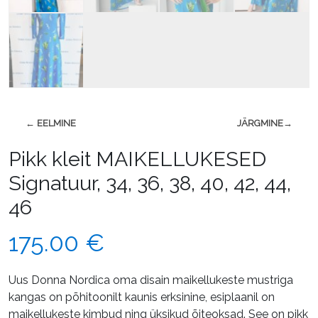
← EELMINE
JÄRGMINE→
Pikk kleit MAIKELLUKESED
Signatuur, 34, 36, 38, 40, 42, 44,
46
175.00
€
Uus Donna Nordica oma disain maikellukeste mustriga
kangas on põhitoonilt kaunis erksinine, esiplaanil on
maikellukeste kimbud ning üksikud õiteoksad. See on pikk