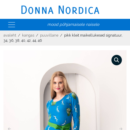
mood põhjamaisele naisele
avaleht
/
kangas
/
puuvillane
/ pikk kleit maikellukesed signatuur,
34, 36, 38, 40, 42, 44, 46