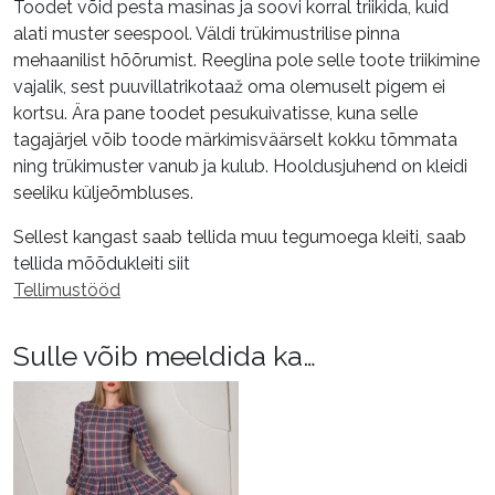
Toodet võid pesta masinas ja soovi korral triikida, kuid
42,
alati muster seespool. Väldi trükimustrilise pinna
44,
mehaanilist hõõrumist. Reeglina pole selle toote triikimine
46
vajalik, sest puuvillatrikotaaž oma olemuselt pigem ei
kogus
kortsu. Ära pane toodet pesukuivatisse, kuna selle
tagajärjel võib toode märkimisväärselt kokku tõmmata
ning trükimuster vanub ja kulub. Hooldusjuhend on kleidi
seeliku küljeõmbluses.
Sellest kangast saab tellida muu tegumoega kleiti, saab
tellida mõõdukleiti siit
Tellimustööd
Sulle võib meeldida ka…