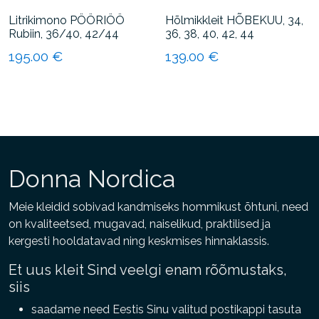
Litrikimono PÖÖRIÖÖ
Hõlmikkleit HÕBEKUU, 34,
Rubiin, 36/40, 42/44
36, 38, 40, 42, 44
195.00
€
139.00
€
Sellel
Sellel
tootel
tootel
on
on
mitu
mitu
varianti.
varianti.
Valikuid
Valikuid
Donna Nordica
saab
saab
teha
teha
Meie kleidid sobivad kandmiseks hommikust õhtuni, need
tootelehel.
tootelehel.
on kvaliteetsed, mugavad, naiselikud, praktilised ja
kergesti hooldatavad ning keskmises hinnaklassis.
Et uus kleit Sind veelgi enam rõõmustaks,
siis
saadame need Eestis Sinu valitud postikappi tasuta