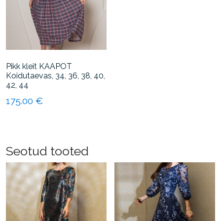
Pikk kleit KAAPOT
Koidutaevas, 34, 36, 38, 40,
42, 44
175.00
€
Sellel
tootel
on
Seotud tooted
mitu
varianti.
Valikuid
saab
teha
tootelehel.