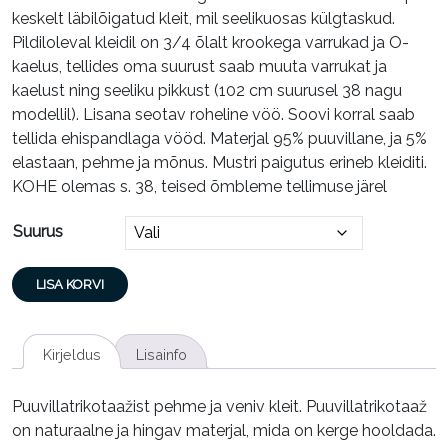
keskelt läbilõigatud kleit, mil seelikuosas külgtaskud.
Pildiloleval kleidil on 3/4 õlalt krookega varrukad ja O-
kaelus, tellides oma suurust saab muuta varrukat ja
kaelust ning seeliku pikkust (102 cm suurusel 38 nagu
modellil). Lisana seotav roheline vöö. Soovi korral saab
tellida ehispandlaga vööd. Materjal 95% puuvillane, ja 5%
elastaan, pehme ja mõnus. Mustri paigutus erineb kleiditi.
KOHE olemas s. 38, teised õmbleme tellimuse järel
Suurus
Pikk
LISA KORVI
kleit
MAIKELLUKESED
Signatuur,
Kirjeldus
Lisainfo
34,
36,
Puuvillatrikotaažist pehme ja veniv kleit. Puuvillatrikotaaž
38,
on naturaalne ja hingav materjal, mida on kerge hooldada.
40,