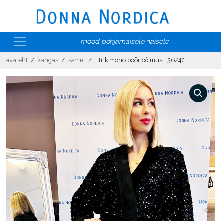
mood põhjamaisele naisele
avaleht
/
kangas
/
samet
/ litrikimono pööriöö must, 36/40