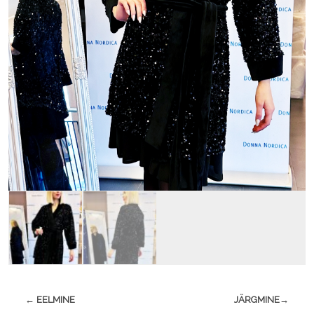
← EELMINE
JÄRGMINE→