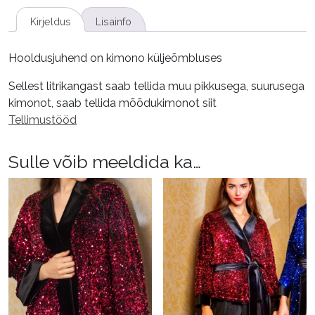
Must,
36/40
Kirjeldus
Lisainfo
kogus
Hooldusjuhend on kimono küljeõmbluses
Sellest litrikangast saab tellida muu pikkusega, suurusega
kimonot, saab tellida mõõdukimonot siit
Tellimustööd
Sulle võib meeldida ka…