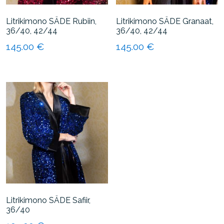
Litrikimono SÄDE Rubiin,
Litrikimono SÄDE Granaat,
36/40, 42/44
36/40, 42/44
145.00
€
145.00
€
Sellel
Sellel
tootel
tootel
on
on
mitu
mitu
varianti.
varianti.
Valikuid
Valikuid
saab
saab
teha
teha
tootelehel.
tootelehel.
Litrikimono SÄDE Safiir,
36/40