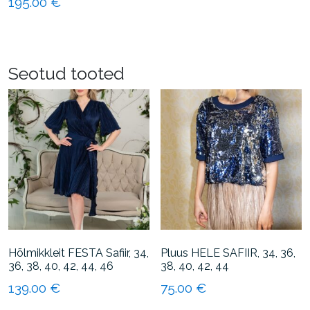
195.00
€
Sellel
tootel
on
Seotud tooted
mitu
varianti.
Valikuid
saab
teha
tootelehel.
Hõlmikkleit FESTA Safiir, 34,
Pluus HELE SAFIIR, 34, 36,
36, 38, 40, 42, 44, 46
38, 40, 42, 44
139.00
€
75.00
€