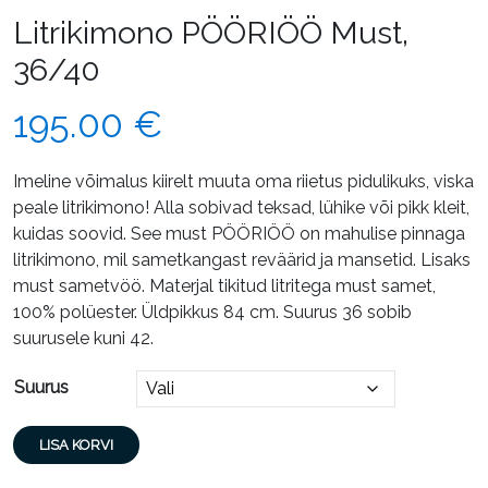
Litrikimono PÖÖRIÖÖ Must,
36/40
195.00
€
Imeline võimalus kiirelt muuta oma riietus pidulikuks, viska
peale litrikimono! Alla sobivad teksad, lühike või pikk kleit,
kuidas soovid. See must PÖÖRIÖÖ on mahulise pinnaga
litrikimono, mil sametkangast reväärid ja mansetid. Lisaks
must sametvöö. Materjal tikitud litritega must samet,
100% polüester. Üldpikkus 84 cm. Suurus 36 sobib
suurusele kuni 42.
Suurus
Litrikimono
LISA KORVI
PÖÖRIÖÖ