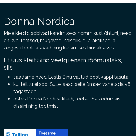
mitu
Valikuid
varianti.
saab
Valikuid
Donna Nordica
teha
saab
tootelehel.
teha
Meie kleidid sobivad kandmiseks hommikust õhtuni, need
tootelehel.
on kvaliteetsed, mugavad, naiselikud, praktilised ja
kergesti hooldatavad ning keskmises hinnaklassis.
Et uus kleit Sind veelgi enam rõõmustaks,
siis
saadame need Eestis Sinu valitud postikappi tasuta
kui tellitu ei sobi Sulle, saad selle ümber vahetada või
tagastada
ostes Donna Nordica kleidi, toetad Sa kodumaist
disaini ning tootmist